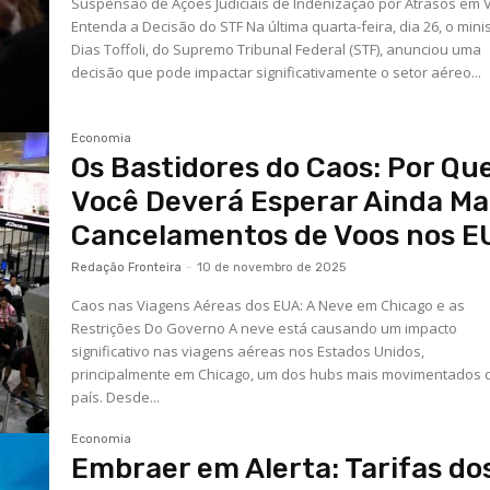
Suspensão de Ações Judiciais de Indenização por Atrasos em 
Entenda a Decisão do STF Na última quarta-feira, dia 26, o mini
Dias Toffoli, do Supremo Tribunal Federal (STF), anunciou uma
decisão que pode impactar significativamente o setor aéreo...
Economia
Os Bastidores do Caos: Por Qu
Você Deverá Esperar Ainda Ma
Cancelamentos de Voos nos E
Redação Fronteira
-
10 de novembro de 2025
Caos nas Viagens Aéreas dos EUA: A Neve em Chicago e as
Restrições Do Governo A neve está causando um impacto
significativo nas viagens aéreas nos Estados Unidos,
principalmente em Chicago, um dos hubs mais movimentados 
país. Desde...
Economia
Embraer em Alerta: Tarifas do