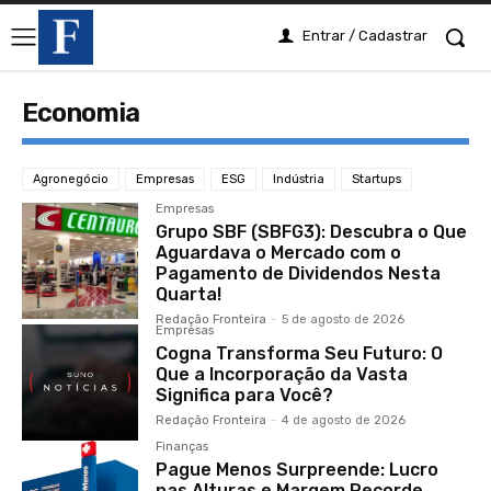
Entrar / Cadastrar
Economia
Agronegócio
Empresas
ESG
Indústria
Startups
Empresas
Grupo SBF (SBFG3): Descubra o Que
Aguardava o Mercado com o
Pagamento de Dividendos Nesta
Quarta!
Redação Fronteira
-
5 de agosto de 2026
Empresas
Cogna Transforma Seu Futuro: O
Que a Incorporação da Vasta
Significa para Você?
Redação Fronteira
-
4 de agosto de 2026
Finanças
Pague Menos Surpreende: Lucro
nas Alturas e Margem Recorde