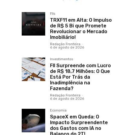
FIIs
TRXF11 em Alta: O Impulso
de R$ 5 Bi que Promete
Revolucionar o Mercado
Imobiliário!
Redação Fronteira
-
6 de agosto de 2026
Investimentos
FII Surpreende com Lucro
de R$ 18,7 Milhões: O Que
Está Por Trás da
Inadimplência na
Fazenda?
Redação Fronteira
-
6 de agosto de 2026
Economia
SpaceX em Queda: O
Impacto Surpreendente
dos Gastos com IA no
Balanço do 2T!