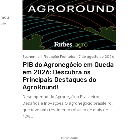
tomou
s de
Economia
Redação Fronteira
-
7 de agosto de 2026
PIB do Agronegócio em Queda
em 2026: Descubra os
Principais Destaques do
AgroRound!
Desempenho do Agronegócio Brasileiro:
Desafios e Inovações O agronegócio brasileiro,
que teve um crescimento robusto de mais de
12%...
- Publicidade -