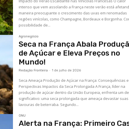
Impacto do Verão Escaldante nas Vinícolas Francesas O calor
intenso que vem assolando a França neste verão está afetan
maneira preocupante o crescimento das uvas em renomadas
regiões vinícolas, como Champagne, Bordeaux e Borgonha. Co
possibilidade de...
Agronegócio
Seca na França Abala Produç
de Açúcar e Eleva Preços no
Mundo!
Redação Fronteira
-
1 de julho de 2026
Seca Ameaça Produção de Açúcar na França: Consequências e
Perspectivas Impactos da Seca Prolongada A França, líder na
produção de açúcar dentro da União Europeia, enfrenta um de
significativo: uma seca prolongada que ameaça devastar suas
lavouras de beterraba. Segundo...
ONU
Alerta na França: Primeiro Ca