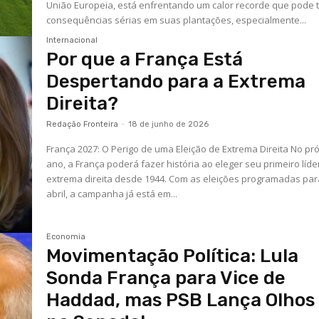
União Europeia, está enfrentando um calor recorde que pode 
consequências sérias em suas plantações, especialmente...
Internacional
Por que a França Está
Despertando para a Extrema
Direita?
Redação Fronteira
-
18 de junho de 2026
França 2027: O Perigo de uma Eleição de Extrema Direita No pr
ano, a França poderá fazer história ao eleger seu primeiro líde
extrema direita desde 1944. Com as eleições programadas par
abril, a campanha já está em...
Economia
Movimentação Política: Lula
Sonda França para Vice de
Haddad, mas PSB Lança Olhos