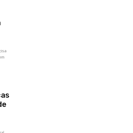
a
cisa
 em
ças
de
ial