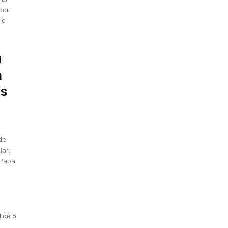
dor
 o
O
m
os
de
lar.
 Papa
1 de 5