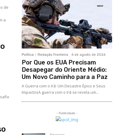
do de
m a
ão
Política
Redação Fronteira
-
6 de agosto de 2026
Por Que os EUA Precisam
Desapegar do Oriente Médio:
Um Novo Caminho para a Paz
A Guerra com o Irã: Um Desastre Épico e Seus
ImpactosA guerra com o Irã se revela um...
safio
- Publicidade -
so