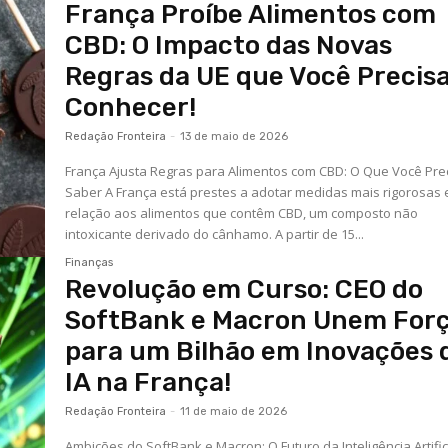
França Proíbe Alimentos com
CBD: O Impacto das Novas
Regras da UE que Você Precis
Conhecer!
Redação Fronteira
-
13 de maio de 2026
França Ajusta Regras para Alimentos com CBD: O Que Você Pre
Saber A França está prestes a adotar medidas mais rigorosas
relação aos alimentos que contêm CBD, um composto não
intoxicante derivado do cânhamo. A partir de 15...
Finanças
Revolução em Curso: CEO do
SoftBank e Macron Unem For
para um Bilhão em Inovações 
IA na França!
Redação Fronteira
-
11 de maio de 2026
Ambições do SoftBank e Macron: O Futuro da Inteligência Artific