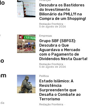
Finanças
do
Descubra os Bastidores
do Investimento
Bilionário da PMLL11 na
Compra de um Shopping!
Redação Fronteira
-
5 de agosto de 2026
e
Empresas
Grupo SBF (SBFG3):
Descubra o Que
Aguardava o Mercado
com o Pagamento de
Dividendos Nesta Quarta!
mo
Redação Fronteira
-
5 de agosto de 2026
ram
Política
Estado Islâmico: A
Resistência
Surpreendente que
Desafia o Combate ao
Terrorismo
 da
Redação Fronteira
-