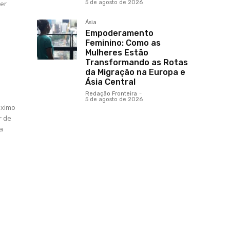
ter
5 de agosto de 2026
Ásia
Empoderamento
Feminino: Como as
Mulheres Estão
Transformando as Rotas
da Migração na Europa e
Ásia Central
Redação Fronteira
-
5 de agosto de 2026
óximo
r de
a