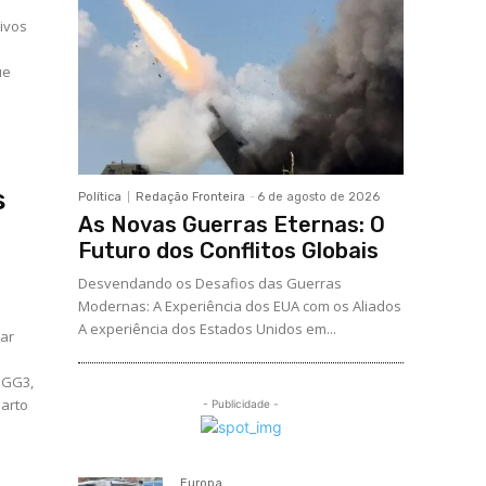
ivos
ue
s
Política
Redação Fronteira
-
6 de agosto de 2026
As Novas Guerras Eternas: O
Futuro dos Conflitos Globais
Desvendando os Desafios das Guerras
Modernas: A Experiência dos EUA com os Aliados
A experiência dos Estados Unidos em...
har
OGG3,
uarto
- Publicidade -
Europa