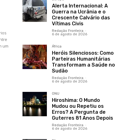
Alerta Internacional: A
Guerra na Ucrânia e o
Crescente Calvário das
Vítimas Civis
Redação Fronteira
-
rios
6 de agosto de 2026
ntre
om um
África
Heróis Silenciosos: Como
Parteiras Humanitárias
Transformam a Saúde no
Sudão
Redação Fronteira
-
6 de agosto de 2026
ONU
Hiroshima: O Mundo
Mudou ou Repetiu os
Erros? A Pergunta de
Guterres 81 Anos Depois
Redação Fronteira
-
6 de agosto de 2026