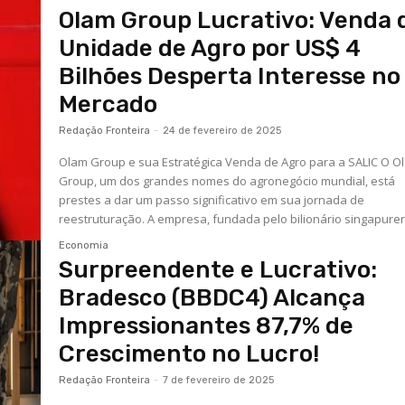
Olam Group Lucrativo: Venda 
Unidade de Agro por US$ 4
Bilhões Desperta Interesse no
Mercado
Redação Fronteira
-
24 de fevereiro de 2025
Olam Group e sua Estratégica Venda de Agro para a SALIC O O
Group, um dos grandes nomes do agronegócio mundial, está
prestes a dar um passo significativo em sua jornada de
reestruturação. A empresa, fundada pelo bilionário singapuren
Economia
Surpreendente e Lucrativo:
Bradesco (BBDC4) Alcança
Impressionantes 87,7% de
Crescimento no Lucro!
Redação Fronteira
-
7 de fevereiro de 2025