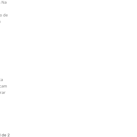
s Na
io de
u
ca
scam
rar
1 de 2