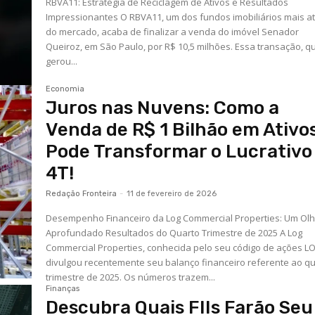
RBVA11: Estratégia de Reciclagem de Ativos e Resultados
Impressionantes O RBVA11, um dos fundos imobiliários mais at
do mercado, acaba de finalizar a venda do imóvel Senador
Queiroz, em São Paulo, por R$ 10,5 milhões. Essa transação, q
gerou...
Economia
Juros nas Nuvens: Como a
Venda de R$ 1 Bilhão em Ativo
Pode Transformar o Lucrativo
4T!
Redação Fronteira
-
11 de fevereiro de 2026
Desempenho Financeiro da Log Commercial Properties: Um Ol
Aprofundado Resultados do Quarto Trimestre de 2025 A Log
Commercial Properties, conhecida pelo seu código de ações L
divulgou recentemente seu balanço financeiro referente ao q
trimestre de 2025. Os números trazem...
Finanças
Descubra Quais FIIs Farão Seu