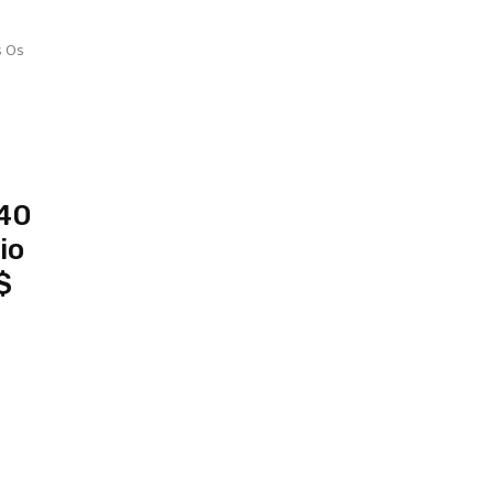
s Os
 40
io
$
o