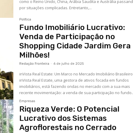
como o Reino Unido, China, Arábia Saudita e Austrália passan
por situações complicadas. Entretanto,...
Política
Fundo Imobiliário Lucrativo:
Venda de Participação no
Shopping Cidade Jardim Gera
Milhões!
Redação Fronteira
-
6 de julho de 2025
inVista Real Estate: Um Marco no Mercado Imobiliário Brasileiro
inVista Real Estate, uma gestora de ativos focada em fundos
imobiliários, está fazendo ondas no mercado com a sua mais
recente movimentação: a venda de sua participação no fundo..
Empresas
Riqueza Verde: O Potencial
Lucrativo dos Sistemas
Agroflorestais no Cerrado