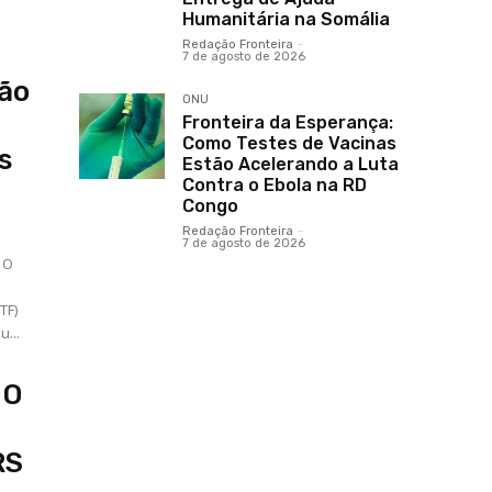
Humanitária na Somália
Redação Fronteira
-
7 de agosto de 2026
são
ONU
Fronteira da Esperança:
Como Testes de Vacinas
s
Estão Acelerando a Luta
Contra o Ebola na RD
Congo
Redação Fronteira
-
7 de agosto de 2026
 O
TF)
...
 O
RS