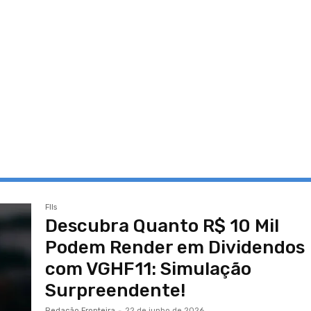
FIIs
Descubra Quanto R$ 10 Mil
Podem Render em Dividendos
com VGHF11: Simulação
Surpreendente!
Redação Fronteira
-
22 de junho de 2026