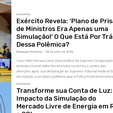
Economia
Exército Revela: ‘Plano de Pri
de Ministros Era Apenas uma
Simulação!’ O Que Está Por Trá
Dessa Polêmica?
Redação Fronteira
-
28 de julho de 2025
Caso Hélio Ferreira Lima: Uma Análise da Suposta Conspiração
tenente-coronel Hélio Ferreira Lima se tornou o centro das
atenções após sua declaração ao Supremo Tribunal Federal (S
em relação a um plano polêmico que a Polícia Federal encontrou
Economia
Transforme sua Conta de Luz:
Impacto da Simulação do
Mercado Livre de Energia em 