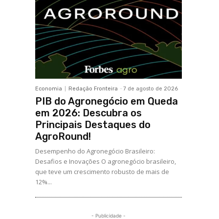
Economia
Redação Fronteira
-
7 de agosto de 2026
PIB do Agronegócio em Queda
em 2026: Descubra os
Principais Destaques do
AgroRound!
Desempenho do Agronegócio Brasileiro:
Desafios e Inovações O agronegócio brasileiro,
que teve um crescimento robusto de mais de
12%...
- Publicidade -