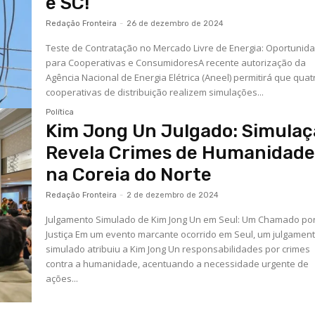
e SC!
Redação Fronteira
-
26 de dezembro de 2024
Teste de Contratação no Mercado Livre de Energia: Oportunid
para Cooperativas e ConsumidoresA recente autorização da
Agência Nacional de Energia Elétrica (Aneel) permitirá que quat
cooperativas de distribuição realizem simulações...
Política
Kim Jong Un Julgado: Simula
Revela Crimes de Humanidad
na Coreia do Norte
Redação Fronteira
-
2 de dezembro de 2024
Julgamento Simulado de Kim Jong Un em Seul: Um Chamado po
Justiça Em um evento marcante ocorrido em Seul, um julgamen
simulado atribuiu a Kim Jong Un responsabilidades por crimes
contra a humanidade, acentuando a necessidade urgente de
ações...