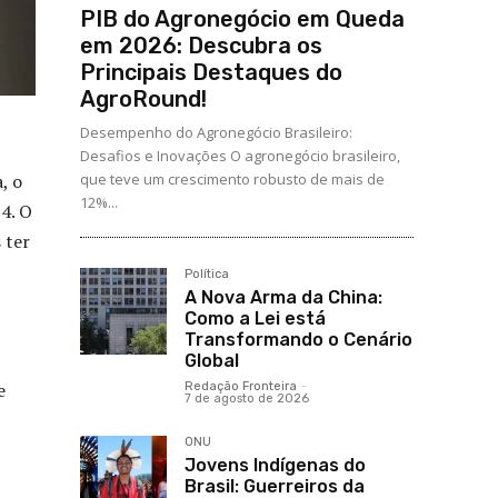
PIB do Agronegócio em Queda
em 2026: Descubra os
Principais Destaques do
AgroRound!
Desempenho do Agronegócio Brasileiro:
Desafios e Inovações O agronegócio brasileiro,
que teve um crescimento robusto de mais de
, o
12%...
4. O
 ter
Política
A Nova Arma da China:
Como a Lei está
Transformando o Cenário
Global
e
Redação Fronteira
-
7 de agosto de 2026
ONU
Jovens Indígenas do
Brasil: Guerreiros da