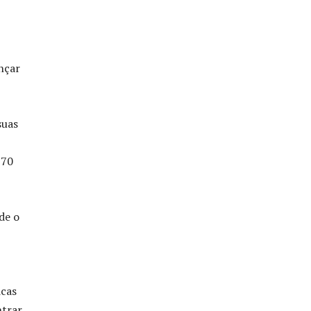
nçar
suas
 70
de o
icas
ntrar