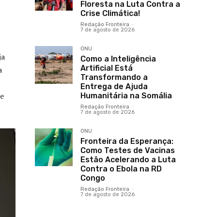
Floresta na Luta Contra a
Crise Climática!
Redação Fronteira
-
7 de agosto de 2026
ONU
ja
Como a Inteligência
Artificial Está
a
Transformando a
Entrega de Ajuda
ue
Humanitária na Somália
Redação Fronteira
-
7 de agosto de 2026
ONU
Fronteira da Esperança:
Como Testes de Vacinas
Estão Acelerando a Luta
Contra o Ebola na RD
Congo
Redação Fronteira
-
7 de agosto de 2026