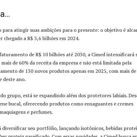
ga…
para atingir suas ambições para o presente: o objetivo é alca
er chegado a R$ 3,6 bilhões em 2024.
aturamento de R$ 10 bilhões até 2030, a Cimed intensificará 
 mais de 60% da receita da empresa e não está limitada pela
ançamento de 130 novos produtos apenas em 2025, com mais de
e deste ano.
 grupo, está se expandindo além dos protetores labiais. Des
giene bucal, oferecendo produtos como enxaguantes e cremes
 maquiagens e perfumes.
diversificar seu portfólio, lançando isotônicos, bebidas prote
ey protein
gaseificado. Com essas novidades, a Cimed busca e