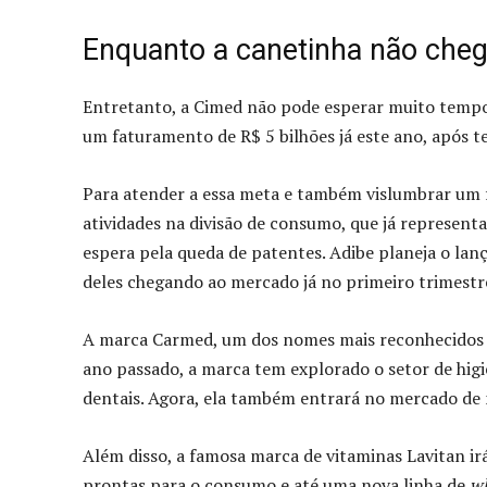
Enquanto a canetinha não che
Entretanto, a Cimed não pode esperar muito tempo 
um faturamento de R$ 5 bilhões já este ano, após t
Para atender a essa meta e também vislumbrar um f
atividades na divisão de consumo, que já representa
espera pela queda de patentes. Adibe planeja o l
deles chegando ao mercado já no primeiro trimestr
A marca Carmed, um dos nomes mais reconhecidos do
ano passado, a marca tem explorado o setor de hi
dentais. Agora, ela também entrará no mercado de
Além disso, a famosa marca de vitaminas Lavitan irá 
prontas para o consumo e até uma nova linha de
wh