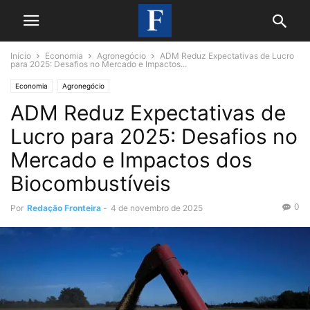
Início
Economia
Agronegócio
ADM Reduz Expectativas de Lucro
para 2025: Desafios no Mercado e Impactos...
Economia
Agronegócio
ADM Reduz Expectativas de
Lucro para 2025: Desafios no
Mercado e Impactos dos
Biocombustíveis
0
Por
Redação Fronteira
-
4 de novembro de 2025