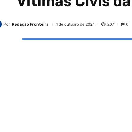
Vítimas Civis da
Por
Redação Fronteira
207
0
1 de outubro de 2024