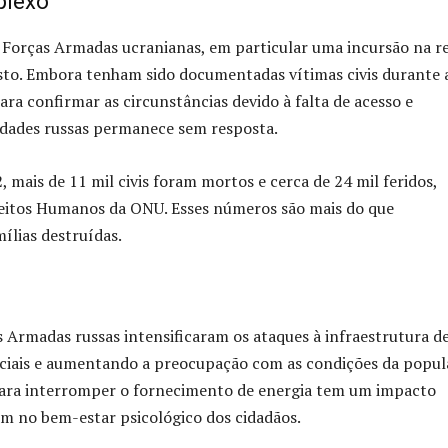
plexo
 Forças Armadas ucranianas, em particular uma incursão na r
osto. Embora tenham sido documentadas vítimas civis durante 
ra confirmar as circunstâncias devido à falta de acesso e
ridades russas permanece sem resposta.
, mais de 11 mil civis foram mortos e cerca de 24 mil feridos,
eitos Humanos da ONU. Esses números são mais do que
ílias destruídas.
s Armadas russas intensificaram os ataques à infraestrutura d
ciais e aumentando a preocupação com as condições da popu
 para interromper o fornecimento de energia tem um impacto
m no bem-estar psicológico dos cidadãos.