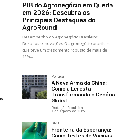
PIB do Agronegócio em Queda
em 2026: Descubra os
Principais Destaques do
AgroRound!
Desempenho do Agronegócio Brasileiro:
Desafios e Inovações O agronegócio brasileiro,
que teve um crescimento robusto de mais de
12%...
Política
A Nova Arma da China:
Como a Lei está
Transformando o Cenário
as
Global
Redação Fronteira
-
7 de agosto de 2026
ONU
Fronteira da Esperança:
Como Testes de Vacinas