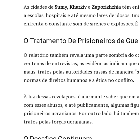
As cidades de
Sumy
,
Kharkiv
e
Zaporizhzhia
têm enf
a escolas, hospitais e até mesmo lares de idosos. Im
enfrenta o constante som de sirenes e explosões. É
O Tratamento De Prisioneiros de Gue
O relatório também revela uma parte sombria do co
centenas de entrevistas, as evidências indicam que
maus-tratos pelas autoridades russas de maneira “si
normas de direitos humanos e a ética no conflito.
À luz dessas revelações, é alarmante saber que em
com esses abusos, e até publicamente, algumas fig
prisioneiros ucranianos. Por outro lado, há também
tratos pelas forças ucranianas.
O Desafios Continuam