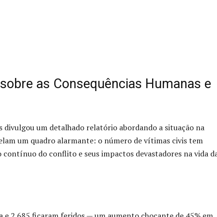
r sobre as Consequências Humanas e
s divulgou um detalhado relatório abordando a situação na
velam um quadro alarmante: o número de vítimas civis tem
 contínuo do conflito e seus impactos devastadores na vida d
ida e 2.685 ficaram feridos — um aumento chocante de 45% em