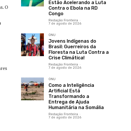
Estão Acelerando a Luta
s. O
Contra o Ebola na RD
Congo
Redação Fronteira
-
a
7 de agosto de 2026
ONU
Jovens Indígenas do
Brasil: Guerreiros da
Floresta na Luta Contra a
Crise Climática!
Redação Fronteira
-
ares
7 de agosto de 2026
ONU
Como a Inteligência
Artificial Está
Transformando a
Entrega de Ajuda
Humanitária na Somália
Redação Fronteira
-
7 de agosto de 2026