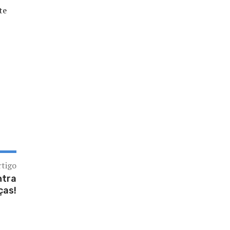
te
rtigo
ntra
ças!