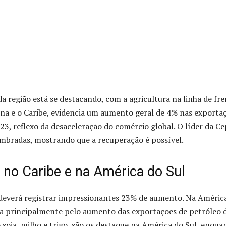
 região está se destacando, com a agricultura na linha de fre
na e o Caribe, evidencia um aumento geral de 4% nas exporta
3, reflexo da desaceleração do comércio global. O líder da Ce
ombradas, mostrando que a recuperação é possível.
 no Caribe e na América do Sul
 deverá registrar impressionantes 23% de aumento. Na Améric
ada principalmente pelo aumento das exportações de petróleo 
soja, milho e trigo, são os destaque na América do Sul, enqua