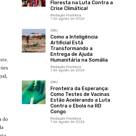
Floresta na Luta Contra a
Crise Climática!
Redação Fronteira
-
7 de agosto de 2026
ONU
Como a Inteligência
Artificial Está
Transformando a
Entrega de Ajuda
nte.
Humanitária na Somália
ções
Redação Fronteira
-
7 de agosto de 2026
pal,
ONU
Fronteira da Esperança:
Como Testes de Vacinas
Estão Acelerando a Luta
Contra o Ebola na RD
Congo
a do
Redação Fronteira
-
7 de agosto de 2026
da
nto