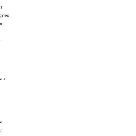
is
ções
be.
tão
ja
e