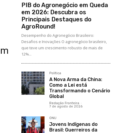
PIB do Agronegócio em Queda
em 2026: Descubra os
Principais Destaques do
AgroRound!
Desempenho do Agronegócio Brasileiro:
Desafios e Inovações O agronegócio brasileiro,
Um
que teve um crescimento robusto de mais de
12%...
Política
A Nova Arma da China:
Como a Lei está
Transformando o Cenário
Global
Redação Fronteira
-
7 de agosto de 2026
ONU
Jovens Indígenas do
Brasil: Guerreiros da