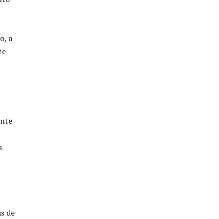
o, a
te
ante
s
s de