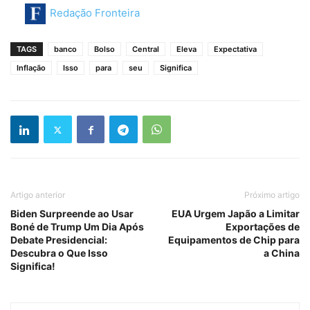
Redação Fronteira
TAGS
banco
Bolso
Central
Eleva
Expectativa
Inflação
Isso
para
seu
Significa
Artigo anterior
Próximo artigo
Biden Surpreende ao Usar
EUA Urgem Japão a Limitar
Boné de Trump Um Dia Após
Exportações de
Debate Presidencial:
Equipamentos de Chip para
Descubra o Que Isso
a China
Significa!