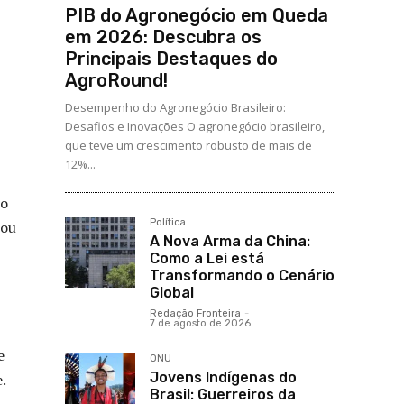
PIB do Agronegócio em Queda
em 2026: Descubra os
Principais Destaques do
AgroRound!
Desempenho do Agronegócio Brasileiro:
Desafios e Inovações O agronegócio brasileiro,
que teve um crescimento robusto de mais de
12%...
lo
Política
cou
A Nova Arma da China:
Como a Lei está
Transformando o Cenário
Global
Redação Fronteira
-
7 de agosto de 2026
e
ONU
Jovens Indígenas do
.
Brasil: Guerreiros da