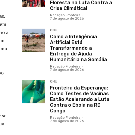
Floresta na Luta Contra a
Crise Climática!
as.
Redação Fronteira
-
7 de agosto de 2026
 em
ONU
mo a
Como a Inteligência
ram
Artificial Está
 uma
Transformando a
Entrega de Ajuda
Humanitária na Somália
Redação Fronteira
-
7 de agosto de 2026
po
ONU
Fronteira da Esperança:
Como Testes de Vacinas
Estão Acelerando a Luta
Contra o Ebola na RD
Congo
 se
Redação Fronteira
-
7 de agosto de 2026
ua