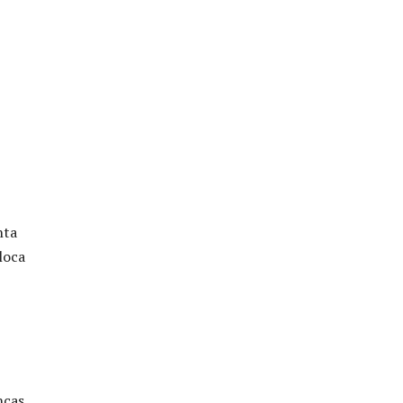
nta
loca
nças