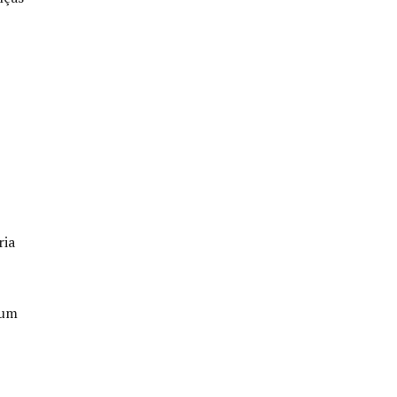
ria
 um