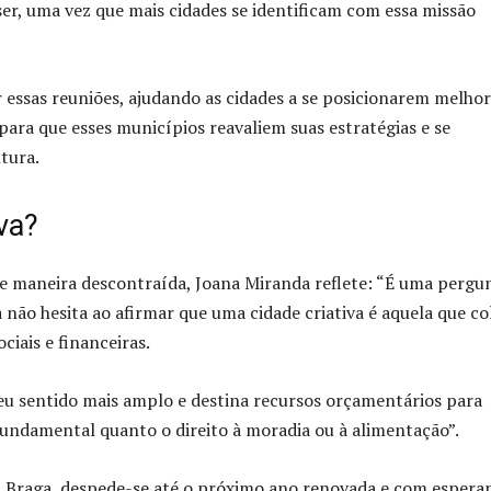
ser, uma vez que mais cidades se identificam com essa missão
 essas reuniões, ajudando as cidades a se posicionarem melhor
ara que esses municípios reavaliem suas estratégias e se
tura.
va?
 De maneira descontraída, Joana Miranda reflete: “É uma pergu
não hesita ao afirmar que uma cidade criativa é aquela que co
ciais e financeiras.
seu sentido mais amplo e destina recursos orçamentários para
 fundamental quanto o direito à moradia ou à alimentação”.
em Braga, despede-se até o próximo ano renovada e com espera