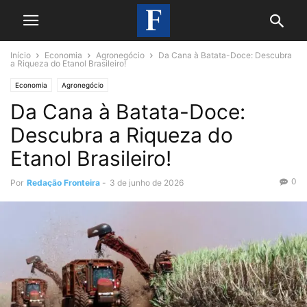
Início
Economia
Agronegócio
Da Cana à Batata-Doce: Descubra
a Riqueza do Etanol Brasileiro!
Economia
Agronegócio
Da Cana à Batata-Doce:
Descubra a Riqueza do
Etanol Brasileiro!
0
Por
Redação Fronteira
-
3 de junho de 2026