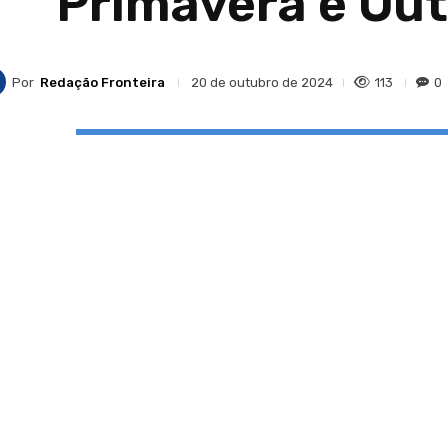
Primavera e Out
Por
Redação Fronteira
113
0
20 de outubro de 2024