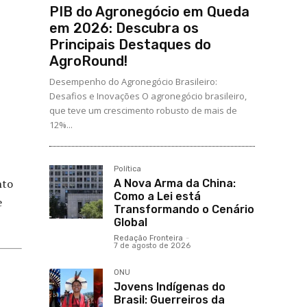
PIB do Agronegócio em Queda
em 2026: Descubra os
Principais Destaques do
AgroRound!
Desempenho do Agronegócio Brasileiro:
Desafios e Inovações O agronegócio brasileiro,
que teve um crescimento robusto de mais de
12%...
Política
nto
A Nova Arma da China:
Como a Lei está
e
Transformando o Cenário
Global
Redação Fronteira
-
7 de agosto de 2026
ONU
Jovens Indígenas do
Brasil: Guerreiros da