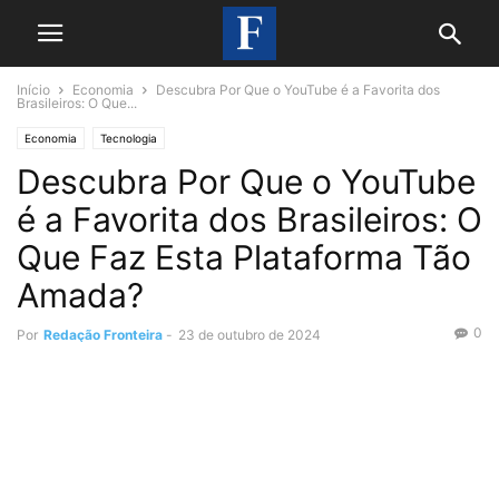
Início
Economia
Descubra Por Que o YouTube é a Favorita dos
Brasileiros: O Que...
Economia
Tecnologia
Descubra Por Que o YouTube
é a Favorita dos Brasileiros: O
Que Faz Esta Plataforma Tão
Amada?
0
Por
Redação Fronteira
-
23 de outubro de 2024