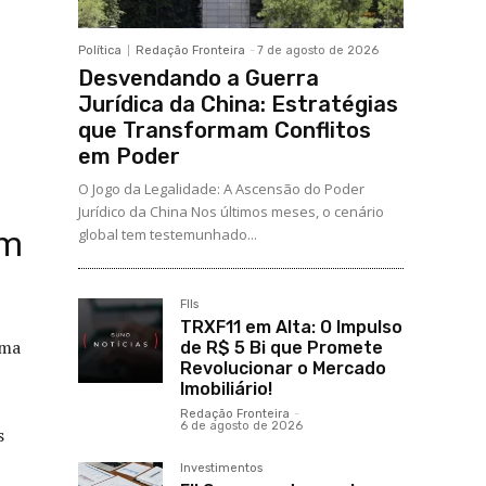
Política
Redação Fronteira
-
7 de agosto de 2026
Desvendando a Guerra
Jurídica da China: Estratégias
que Transformam Conflitos
em Poder
O Jogo da Legalidade: A Ascensão do Poder
Jurídico da China Nos últimos meses, o cenário
Um
global tem testemunhado...
FIIs
TRXF11 em Alta: O Impulso
uma
de R$ 5 Bi que Promete
Revolucionar o Mercado
Imobiliário!
Redação Fronteira
-
6 de agosto de 2026
s
Investimentos