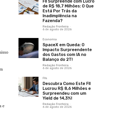
FII Surpreende com Lucro
de R$ 18,7 Milhões: O Que
Está Por Trás da
Inadimplência na
Fazenda?
Redação Fronteira
-
6 de agosto de 2026
Economia
SpaceX em Queda: O
Impacto Surpreendente
misso
dos Gastos com IA no
Balanço do 2T!
Redação Fronteira
-
em
6 de agosto de 2026
FIIs
Descubra Como Este FII
Lucrou R$ 8,6 Milhões e
Surpreendeu com um
Yield de 14,3%!
Redação Fronteira
-
a e
6 de agosto de 2026