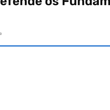
Defende os Fundam
0