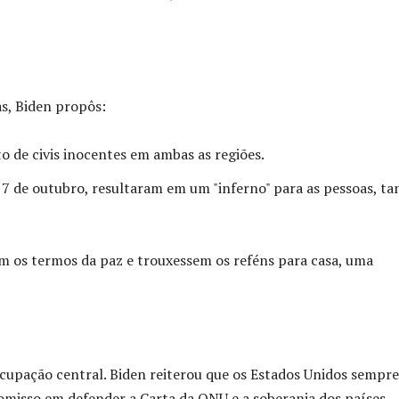
s, Biden propôs:
o de civis inocentes em ambas as regiões.
 7 de outubro, resultaram em um "inferno" para as pessoas, ta
sem os termos da paz e trouxessem os reféns para casa, uma
cupação central. Biden reiterou que os Estados Unidos sempre
omisso em defender a Carta da ONU e a soberania dos países.