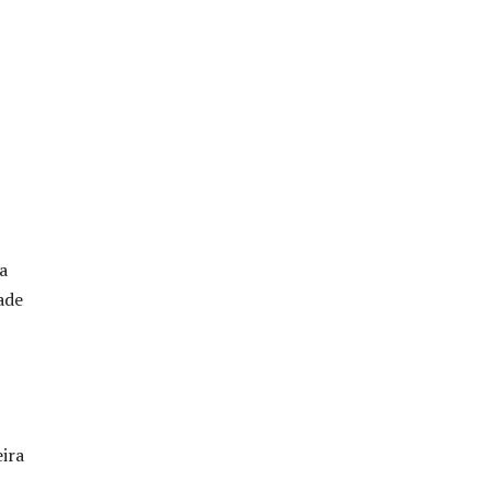
a
ade
ira