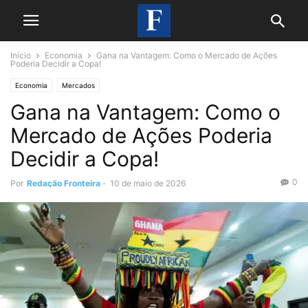
Início
Economia
Gana na Vantagem: Como o Mercado de Ações
Poderia Decidir a Copa!
Economia
Mercados
Gana na Vantagem: Como o
Mercado de Ações Poderia
Decidir a Copa!
0
Por
Redação Fronteira
-
10 de maio de 2026