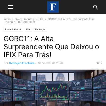
Início
Investimentos
FIIs
GGRC11: A Alta Surpreendente Que
Deixou o IFIX Para Trás!
Investimentos
FIIs
Finanças
GGRC11: A Alta
Surpreendente Que Deixou o
IFIX Para Trás!
0
Por
Redação Fronteira
-
16 de abril de 2026