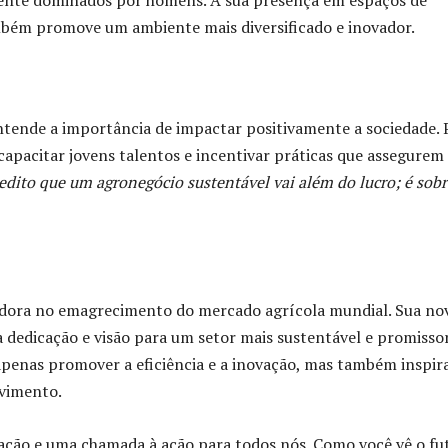
mente dominados por homens. A sua presença em espaços de
ambém promove um ambiente mais diversificado e inovador.
entende a importância de impactar positivamente a sociedade. 
 capacitar jovens talentos e incentivar práticas que assegure
edito que um agronegócio sustentável vai além do lucro; é sobr
adora no emagrecimento do mercado agrícola mundial. Sua no
edicação e visão para um setor mais sustentável e promissor
apenas promover a eficiência e a inovação, mas também inspir
ovimento.
ração e uma chamada à ação para todos nós. Como você vê o fu