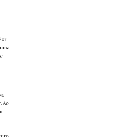
Por
m uma
e
va
. Ao
ar
turo