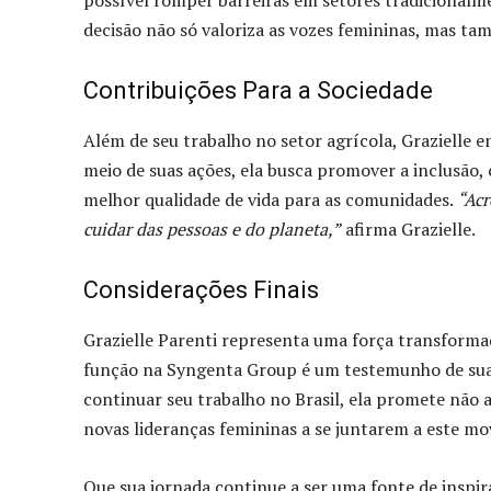
possível romper barreiras em setores tradicional
decisão não só valoriza as vozes femininas, mas t
Contribuições Para a Sociedade
Além de seu trabalho no setor agrícola, Grazielle 
meio de suas ações, ela busca promover a inclusão,
melhor qualidade de vida para as comunidades.
“Acr
cuidar das pessoas e do planeta,”
afirma Grazielle.
Considerações Finais
Grazielle Parenti representa uma força transform
função na Syngenta Group é um testemunho de sua d
continuar seu trabalho no Brasil, ela promete não 
novas lideranças femininas a se juntarem a este m
Que sua jornada continue a ser uma fonte de inspi