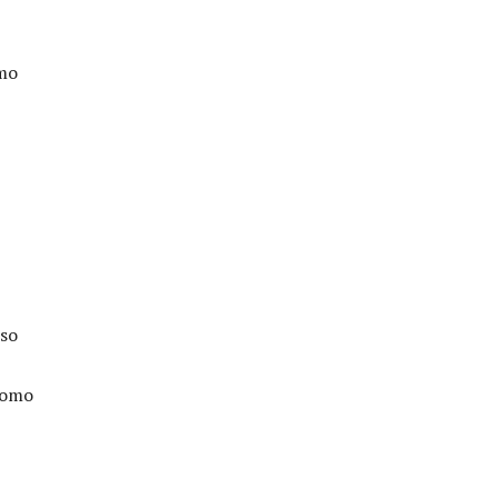
omo
sso
como