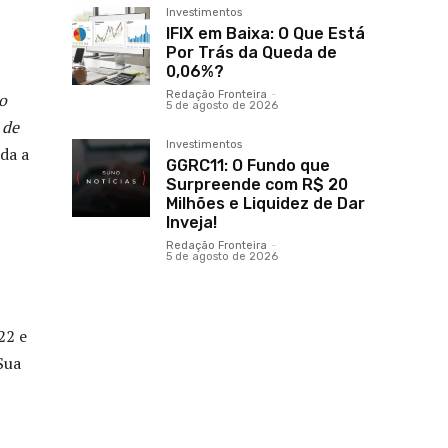
Investimentos
IFIX em Baixa: O Que Está
Por Trás da Queda de
0,06%?
Redação Fronteira
-
o
5 de agosto de 2026
 de
Investimentos
da a
GGRC11: O Fundo que
Surpreende com R$ 20
Milhões e Liquidez de Dar
Inveja!
Redação Fronteira
-
5 de agosto de 2026
22 e
Sua