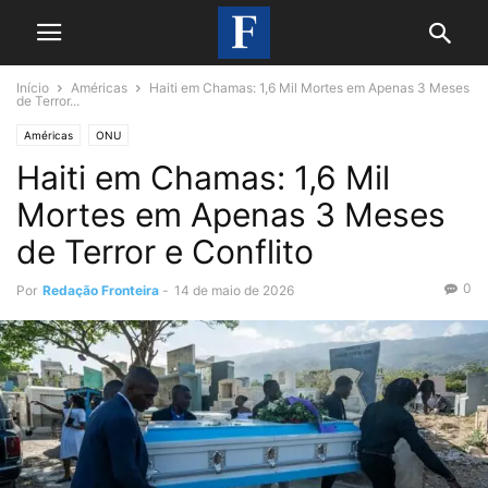
Início
Américas
Haiti em Chamas: 1,6 Mil Mortes em Apenas 3 Meses
de Terror...
Américas
ONU
Haiti em Chamas: 1,6 Mil
Mortes em Apenas 3 Meses
de Terror e Conflito
0
Por
Redação Fronteira
-
14 de maio de 2026