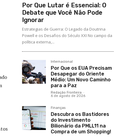
Por Que Lutar é Essencial: O
Debate que Você Não Pode
Ignorar
Estrategias de Guerra: O Legado da Doutrina
Powell e os Desafios do Século XXI No campo da
política externa,...
Internacional
Por Que os EUA Precisam
Desapegar do Oriente
nado
Médio: Um Novo Caminho
m
para a Paz
Redação Fronteira
-
6 de agosto de 2026
Finanças
Descubra os Bastidores
do Investimento
Bilionário da PMLL11 na
ntos
Compra de um Shopping!