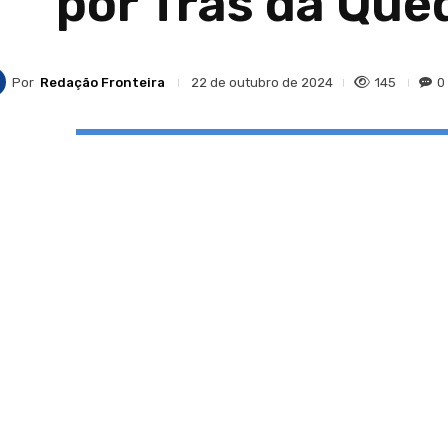
por Trás da Que
Por
Redação Fronteira
145
0
22 de outubro de 2024