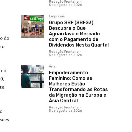
Redação Fronteira
-
5 de agosto de 2026
Empresas
Grupo SBF (SBFG3):
Descubra o Que
Aguardava o Mercado
o do
com o Pagamento de
Dividendos Nesta Quarta!
 o
Redação Fronteira
-
5 de agosto de 2026
Ásia
 do
Empoderamento
0,
Feminino: Como as
Mulheres Estão
te
Transformando as Rotas
da Migração na Europa e
Ásia Central
Redação Fronteira
-
no
5 de agosto de 2026
ssões