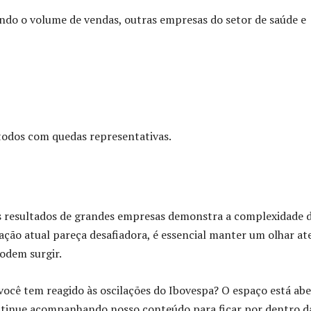
ando o volume de vendas, outras empresas do setor de saúde e
 todos com quedas representativas.
os resultados de grandes empresas demonstra a complexidade 
ação atual pareça desafiadora, é essencial manter um olhar at
odem surgir.
ocê tem reagido às oscilações do Ibovespa? O espaço está ab
ontinue acompanhando nosso conteúdo para ficar por dentro d