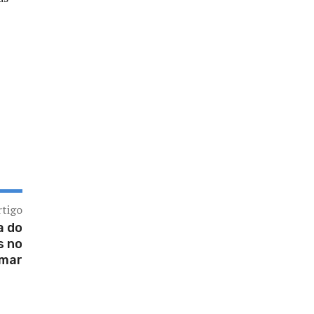
rtigo
a do
s no
mar