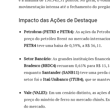
movimentação intensa até o fechamento do pregão
Impacto das Ações de Destaque
Petrobras (PETR3 e PETR4)
: As ações da Petro
preço do petróleo Brent no mercado internacio
PETR4
teve uma baixa de 0,39%, a R$ 36,11.
Setor Bancário
: As grandes instituições finan
Bradesco (BBDC4)
recuaram 0,65% para R$ 15,18
enquanto
Santander (SANB11)
teve uma perda d
setor foi o
Itaú Unibanco (ITUB4)
, que se mantev
Vale (VALE3)
: Em um cenário distinto, as ações 
preço do minério de ferro no mercado chinês. Es
do mercado.