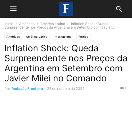
Início
Américas
América Latina
Inflation Shock: Queda
Surpreendente nos Preços da Argentina em Setembro com Javier...
Américas
América Latina
Internacional
Política
Inflation Shock: Queda
Surpreendente nos Preços da
Argentina em Setembro com
Javier Milei no Comando
0
Por
Redação Fronteira
-
22 de outubro de 2024