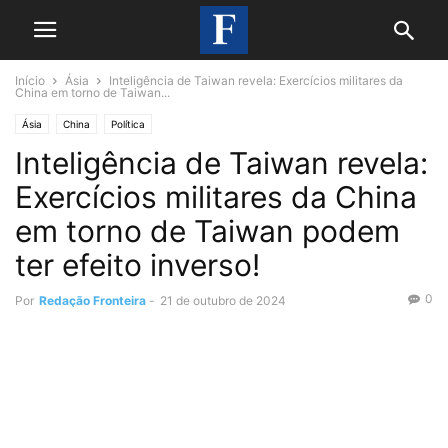
Início
Ásia
Inteligência de Taiwan revela: Exercícios militares da
China em torno de Taiwan...
Ásia
China
Política
Inteligência de Taiwan revela:
Exercícios militares da China
em torno de Taiwan podem
ter efeito inverso!
0
Por
Redação Fronteira
-
21 de outubro de 2024