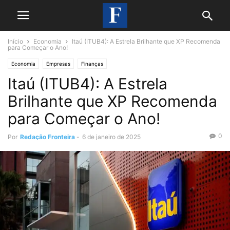
Início
Economia
Itaú (ITUB4): A Estrela Brilhante que XP Recomenda
para Começar o Ano!
Economia
Empresas
Finanças
Itaú (ITUB4): A Estrela
Brilhante que XP Recomenda
para Começar o Ano!
0
Por
Redação Fronteira
-
6 de janeiro de 2025