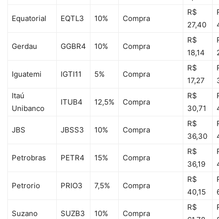
R$
Equatorial
EQTL3
10%
Compra
27,40
R$
Gerdau
GGBR4
10%
Compra
18,14
R$
Iguatemi
IGTI11
5%
Compra
17,27
Itaú
R$
ITUB4
12,5%
Compra
Unibanco
30,71
R$
JBS
JBSS3
10%
Compra
36,30
R$
Petrobras
PETR4
15%
Compra
36,19
R$
Petrorio
PRIO3
7,5%
Compra
40,15
R$
Suzano
SUZB3
10%
Compra