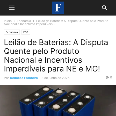
Início
Economia
Leilão de Baterias: A Disputa Quente pelo Produto
Nacional e Incentivos Imperdíveis...
Economia
ESG
Leilão de Baterias: A Disputa
Quente pelo Produto
Nacional e Incentivos
Imperdíveis para NE e MG!
0
Por
Redação Fronteira
-
3 de junho de 2026