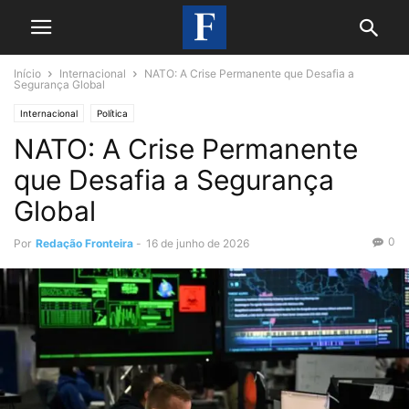
Início
Internacional
NATO: A Crise Permanente que Desafia a
Segurança Global
Internacional
Política
NATO: A Crise Permanente
que Desafia a Segurança
Global
0
Por
Redação Fronteira
-
16 de junho de 2026