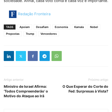
sociedade. Afinal, cada voto conta e cada voz é importante.
Redação Fronteira
TAGS
Apoiam
Desafiam
Economia
Kamala
Nobel
Propostas
Trump
Vencedores
Artigo anterior
Próximo artigo
Ministro de Israel Afirma:
O Que Esperar do Corte do
‘Todos Compreenderão’ o
Fed: Surpresas à Vista?
Motivo do Ataque ao Irã