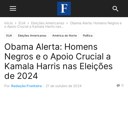
Início
EUA
Eleições Americanas
Obama Alerta: Homens Negros e
o Apoio Crucial a Kamala Harris nas...
EUA
Eleições Americanas
América do Norte
Política
Obama Alerta: Homens
Negros e o Apoio Crucial a
Kamala Harris nas Eleições
de 2024
0
Por
Redação Fronteira
-
21 de outubro de 2024