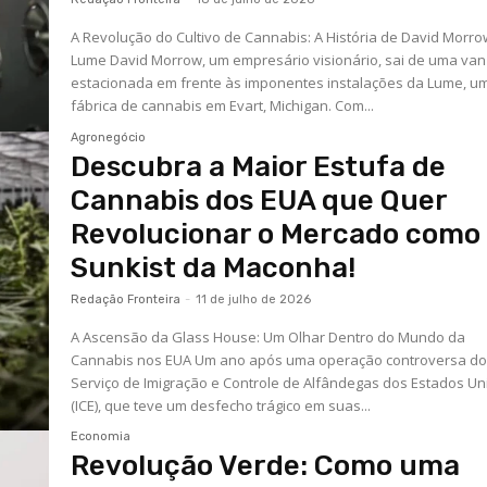
A Revolução do Cultivo de Cannabis: A História de David Morro
Lume David Morrow, um empresário visionário, sai de uma van
estacionada em frente às imponentes instalações da Lume, u
fábrica de cannabis em Evart, Michigan. Com...
Agronegócio
Descubra a Maior Estufa de
Cannabis dos EUA que Quer
Revolucionar o Mercado como
Sunkist da Maconha!
Redação Fronteira
-
11 de julho de 2026
A Ascensão da Glass House: Um Olhar Dentro do Mundo da
Cannabis nos EUA Um ano após uma operação controversa d
Serviço de Imigração e Controle de Alfândegas dos Estados Un
(ICE), que teve um desfecho trágico em suas...
Economia
Revolução Verde: Como uma