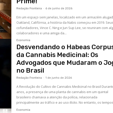
Prime!
Redação Fronteira
-
6 de junho de 2026
Em um espaço sem janelas, localizado em um armazém aluga
Oakland, Califórnia, a história da Nabis começou em 2019. Seu
cofundadores, Vince C. Ning e Jun Sup Lee, se reuniram com al
colaboradores e uma amiga da...
Economia
Desvendando o Habeas Corpu
da Cannabis Medicinal: Os
Advogados que Mudaram o Jo
no Brasil
Redação Fronteira
-
1 de junho de 2026
A Revolução do Cultivo de Cannabis Medicinal no Brasil Durant
anos, a presença de uma planta de cannabis em um quintal
brasileiro chamava a atenção da polícia, relacionada
principalmente ao tráfico e ao uso ilícito. No entanto, os tempos.
Economia