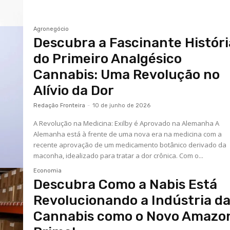
Agronegócio
Descubra a Fascinante Históri
do Primeiro Analgésico
Cannabis: Uma Revolução no
Alívio da Dor
Redação Fronteira
-
10 de junho de 2026
A Revolução na Medicina: Exilby é Aprovado na Alemanha A
Alemanha está à frente de uma nova era na medicina com a
recente aprovação de um medicamento botânico derivado da
maconha, idealizado para tratar a dor crônica. Com o...
Economia
Descubra Como a Nabis Está
Revolucionando a Indústria d
Cannabis como o Novo Amazo