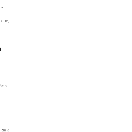
.”
 que,
a
ócio
o
1 de 3