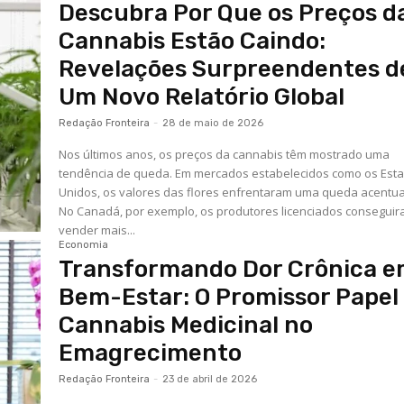
Descubra Por Que os Preços d
Cannabis Estão Caindo:
Revelações Surpreendentes d
Um Novo Relatório Global
Redação Fronteira
-
28 de maio de 2026
Nos últimos anos, os preços da cannabis têm mostrado uma
tendência de queda. Em mercados estabelecidos como os Est
Unidos, os valores das flores enfrentaram uma queda acentu
No Canadá, por exemplo, os produtores licenciados consegui
vender mais...
Economia
Transformando Dor Crônica 
Bem-Estar: O Promissor Papel
Cannabis Medicinal no
Emagrecimento
Redação Fronteira
-
23 de abril de 2026