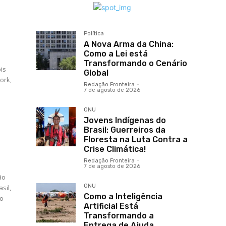
Política
A Nova Arma da China:
Como a Lei está
Transformando o Cenário
bis
Global
ork,
Redação Fronteira
-
7 de agosto de 2026
ONU
Jovens Indígenas do
Brasil: Guerreiros da
Floresta na Luta Contra a
Crise Climática!
Redação Fronteira
-
7 de agosto de 2026
ão
ONU
sil,
Como a Inteligência
io
Artificial Está
Transformando a
Entrega de Ajuda