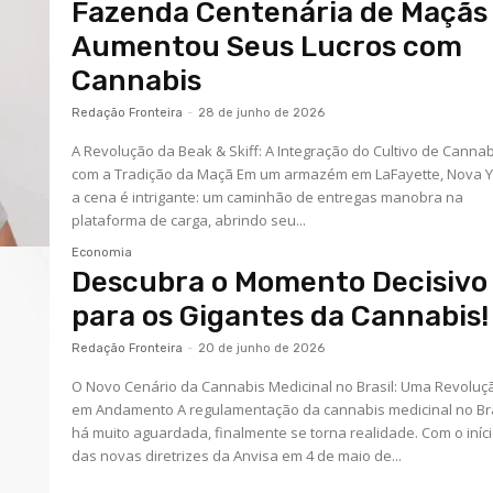
Fazenda Centenária de Maçãs
Aumentou Seus Lucros com
Cannabis
Redação Fronteira
-
28 de junho de 2026
A Revolução da Beak & Skiff: A Integração do Cultivo de Canna
com a Tradição da Maçã Em um armazém em LaFayette, Nova Y
a cena é intrigante: um caminhão de entregas manobra na
plataforma de carga, abrindo seu...
Economia
Descubra o Momento Decisivo
para os Gigantes da Cannabis!
Redação Fronteira
-
20 de junho de 2026
O Novo Cenário da Cannabis Medicinal no Brasil: Uma Revoluç
em Andamento A regulamentação da cannabis medicinal no Bra
há muito aguardada, finalmente se torna realidade. Com o iníc
das novas diretrizes da Anvisa em 4 de maio de...