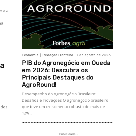
w e a
ma
Economia
Redação Fronteira
-
7 de agosto de 2026
PIB do Agronegócio em Queda
 a
em 2026: Descubra os
Principais Destaques do
AgroRound!
Desempenho do Agronegócio Brasileiro:
Desafios e Inovações O agronegócio brasileiro,
o
que teve um crescimento robusto de mais de
idos
12%...
- Publicidade -