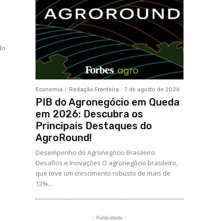
do
Economia
Redação Fronteira
-
7 de agosto de 2026
PIB do Agronegócio em Queda
em 2026: Descubra os
Principais Destaques do
AgroRound!
Desempenho do Agronegócio Brasileiro:
Desafios e Inovações O agronegócio brasileiro,
que teve um crescimento robusto de mais de
12%...
- Publicidade -