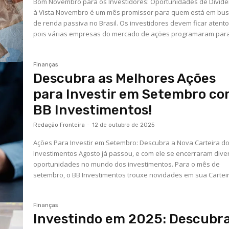
Bom Novembro para os Investidores: Oportunidades de Divid
à Vista Novembro é um mês promissor para quem está em bu
de renda passiva no Brasil. Os investidores devem ficar atento
pois várias empresas do mercado de ações programaram para.
Finanças
Descubra as Melhores Ações
para Investir em Setembro c
BB Investimentos!
Redação Fronteira
-
12 de outubro de 2025
Ações Para Investir em Setembro: Descubra a Nova Carteira d
Investimentos Agosto já passou, e com ele se encerraram dive
oportunidades no mundo dos investimentos. Para o mês de
setembro, o BB Investimentos trouxe novidades em sua Carteira
Finanças
Investindo em 2025: Descubr