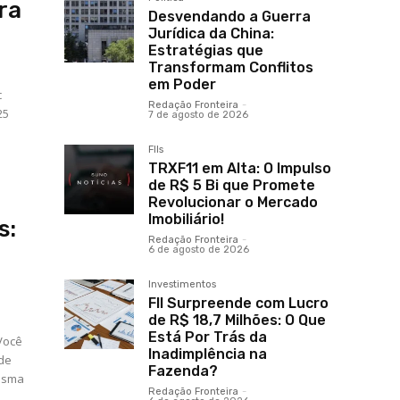
ra
Desvendando a Guerra
Jurídica da China:
Estratégias que
Transformam Conflitos
em Poder
c
Redação Fronteira
-
25
7 de agosto de 2026
FIIs
TRXF11 em Alta: O Impulso
de R$ 5 Bi que Promete
Revolucionar o Mercado
Imobiliário!
s:
Redação Fronteira
-
6 de agosto de 2026
Investimentos
FII Surpreende com Lucro
de R$ 18,7 Milhões: O Que
Está Por Trás da
 Você
Inadimplência na
 de
Fazenda?
mesma
Redação Fronteira
-