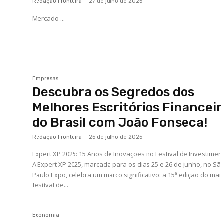
Redação Fronteira
-
27 de julho de 2025
Mercado ...
Empresas
Descubra os Segredos dos
Melhores Escritórios Financei
do Brasil com João Fonseca!
Redação Fronteira
-
25 de julho de 2025
Expert XP 2025: 15 Anos de Inovações no Festival de Investime
A Expert XP 2025, marcada para os dias 25 e 26 de junho, no S
Paulo Expo, celebra um marco significativo: a 15ª edição do ma
festival de...
Economia