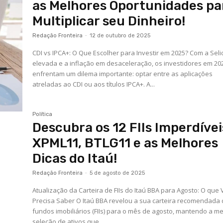
as Melhores Oportunidades pa
Multiplicar seu Dinheiro!
Redação Fronteira
-
12 de outubro de 2025
CDI vs IPCA+: O Que Escolher para Investir em 2025? Com a Seli
elevada e a inflação em desaceleração, os investidores em 20
enfrentam um dilema importante: optar entre as aplicações
atreladas ao CDI ou aos títulos IPCA+. A...
Política
Descubra os 12 FIIs Imperdívei
XPML11, BTLG11 e as Melhores
Dicas do Itaú!
Redação Fronteira
-
5 de agosto de 2025
Atualização da Carteira de FIIs do Itaú BBA para Agosto: O que
Precisa Saber O Itaú BBA revelou a sua carteira recomendada
fundos imobiliários (FIIs) para o mês de agosto, mantendo a 
seleção de ativos que...