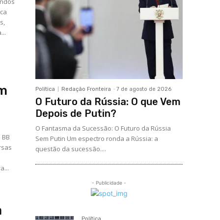
endos
sca
s,
..
om
Política
Redação Fronteira
-
7 de agosto de 2026
O Futuro da Rússia: O que Vem
Depois de Putin?
O Fantasma da Sucessão: O Futuro da Rússia
o BB
Sem Putin Um espectro ronda a Rússia: a
rsas
questão da sucessão....
...
- Publicidade -
a
Política