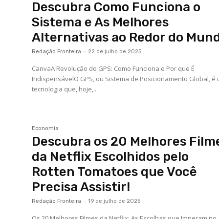
Descubra Como Funciona o
Sistema e As Melhores
Alternativas ao Redor do Mun
Redação Fronteira
-
22 de julho de 2025
CanvaA Revolução do GPS: Como Funciona e Por que É
IndispensávelO GPS, ou Sistema de Posicionamento Global, é
tecnologia que, hoje,...
Economia
Descubra os 20 Melhores Film
da Netflix Escolhidos pelo
Rotten Tomatoes que Você
Precisa Assistir!
Redação Fronteira
-
19 de julho de 2025
Os 20 Melhores Filmes da Netflix: As Escolhas que Imperam no