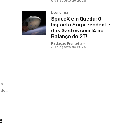
6 de agosto de 2026
Economia
SpaceX em Queda: O
s
Impacto Surpreendente
dos Gastos com IA no
Balanço do 2T!
Redação Fronteira
-
6 de agosto de 2026
s
ão
do...
e