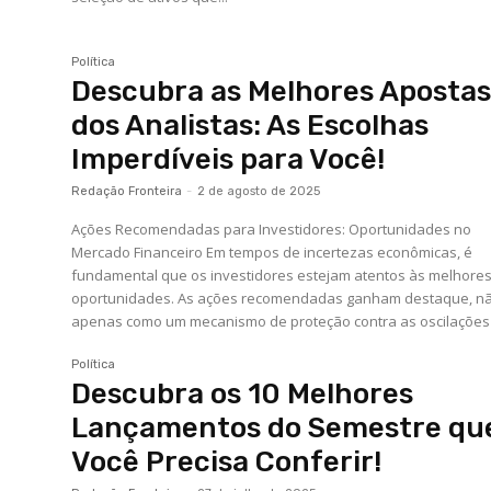
Política
Descubra as Melhores Aposta
dos Analistas: As Escolhas
Imperdíveis para Você!
Redação Fronteira
-
2 de agosto de 2025
Ações Recomendadas para Investidores: Oportunidades no
Mercado Financeiro Em tempos de incertezas econômicas, é
fundamental que os investidores estejam atentos às melhore
oportunidades. As ações recomendadas ganham destaque, n
apenas como um mecanismo de proteção contra as oscilações 
Política
Descubra os 10 Melhores
Lançamentos do Semestre qu
Você Precisa Conferir!