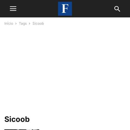
Início
Tags
Sicoob
Sicoob