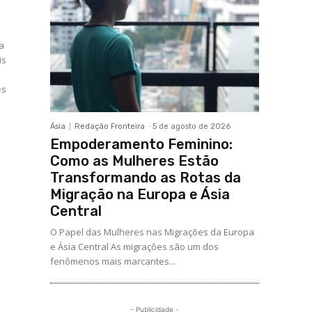
ra
is
es
Ásia
Redação Fronteira
-
5 de agosto de 2026
Empoderamento Feminino:
Como as Mulheres Estão
Transformando as Rotas da
Migração na Europa e Ásia
Central
O Papel das Mulheres nas Migrações da Europa
e Ásia Central As migrações são um dos
fenômenos mais marcantes...
- Publicidade -