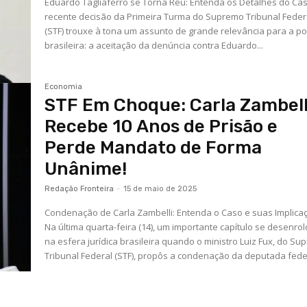
Eduardo Tagliaferro se Torna Réu: Entenda os Detalhes do Ca
recente decisão da Primeira Turma do Supremo Tribunal Feder
(STF) trouxe à tona um assunto de grande relevância para a pol
brasileira: a aceitação da denúncia contra Eduardo...
Economia
STF Em Choque: Carla Zambell
Recebe 10 Anos de Prisão e
Perde Mandato de Forma
Unânime!
Redação Fronteira
-
15 de maio de 2025
Condenação de Carla Zambelli: Entenda o Caso e suas Implica
Na última quarta-feira (14), um importante capítulo se desenro
na esfera jurídica brasileira quando o ministro Luiz Fux, do S
Tribunal Federal (STF), propôs a condenação da deputada feder