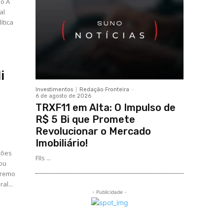
so A
al
ítica
i
Investimentos
Redação Fronteira
-
6 de agosto de 2026
TRXF11 em Alta: O Impulso de
R$ 5 Bi que Promete
Revolucionar o Mercado
Imobiliário!
ções
FIIs ...
lou
upremo
al...
- Publicidade -