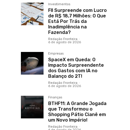
Investimentos
FII Surpreende com Lucro
de R$ 18,7 Milhões: O Que
Está Por Trás da
Inadimplência na
Fazenda?
Redação Fronteira
-
6 de agosto de 2026
Empresas
SpaceX em Queda: O
Impacto Surpreendente
dos Gastos com IA no
Balanço do 2T!
Redação Fronteira
-
6 de agosto de 2026
Finanças
BTHF11: A Grande Jogada
que Transformou o
Shopping Pátio Cianê em
um Novo Império!
Redação Fronteira
-
6 de agosto de 2026