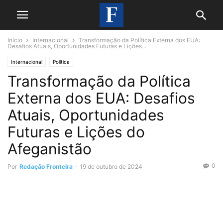
Início
Internacional
Transformação da Política Externa dos EUA:
Desafios Atuais, Oportunidades Futuras e Lições...
Internacional
Política
Transformação da Política
Externa dos EUA: Desafios
Atuais, Oportunidades
Futuras e Lições do
Afeganistão
0
Por
Redação Fronteira
-
19 de outubro de 2024