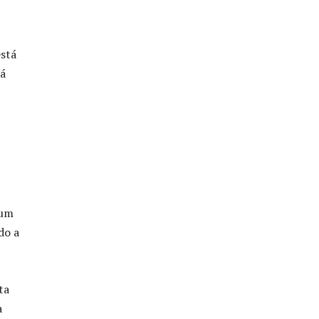
está
tá
 um
do a
ta
a