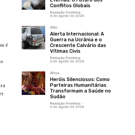
Conflitos Globais
Redação Fronteira
-
6 de agosto de 2026
ONU
Alerta Internacional: A
Guerra na Ucrânia e o
om é
Crescente Calvário das
Vítimas Civis
Redação Fronteira
-
no
6 de agosto de 2026
África
Heróis Silenciosos: Como
ura
Parteiras Humanitárias
Transformam a Saúde no
er
Sudão
Redação Fronteira
-
6 de agosto de 2026