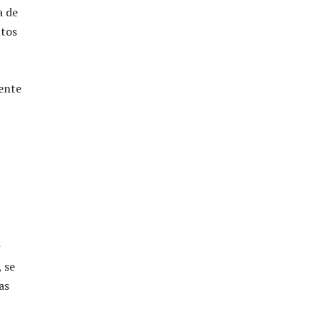
a de
ntos
gente
r
 se
as