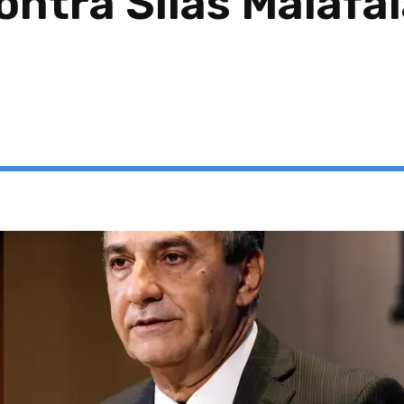
ntra Silas Malafai