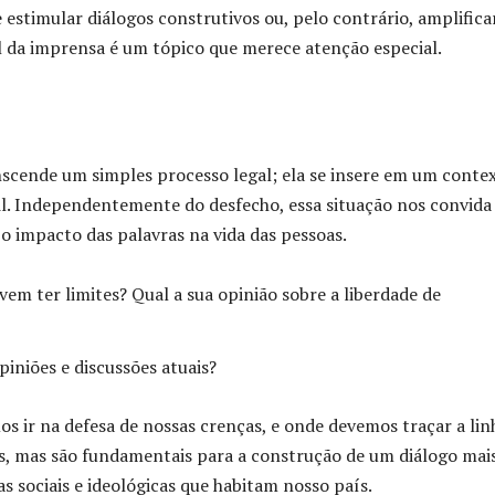
estimular diálogos construtivos ou, pelo contrário, amplifica
ial da imprensa é um tópico que merece atenção especial.
nscende um simples processo legal; ela se insere em um conte
sil. Independentemente do desfecho, essa situação nos convida
e o impacto das palavras na vida das pessoas.
evem ter limites? Qual a sua opinião sobre a liberdade de
piniões e discussões atuais?
s ir na defesa de nossas crenças, e onde devemos traçar a lin
es, mas são fundamentais para a construção de um diálogo mai
s sociais e ideológicas que habitam nosso país.