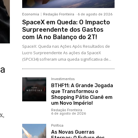
Economia
Redação Fronteira
-
6 de agosto de 2026
SpaceX em Queda: O Impacto
Surpreendente dos Gastos
com IA no Balanço do 2T!
SpaceX: Queda nas Ações Após Resultados de
Lucro Surpreendente As ações da SpaceX
(SPCX34) sofreram uma queda significativa de...
ta
Investimentos
BTHF11: A Grande Jogada
que Transformou o
Shopping Pátio Cianê em
um Novo Império!
Redação Fronteira
-
6 de agosto de 2026
X,
Política
As Novas Guerras
Eternas: O Futuro dos