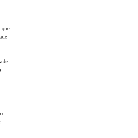
O que
dade
dade
a
to
e