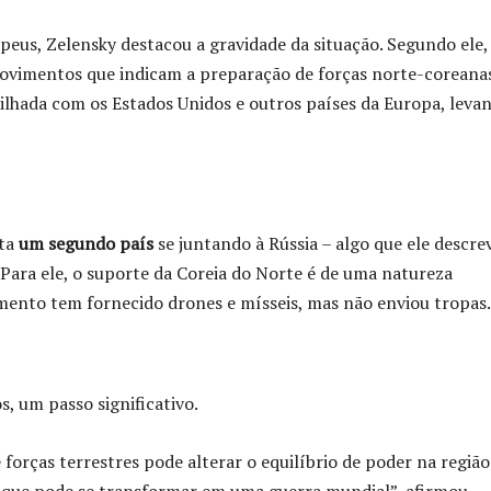
eus, Zelensky destacou a gravidade da situação. Segundo ele,
movimentos que indicam a preparação de forças norte-coreana
tilhada com os Estados Unidos e outros países da Europa, leva
nta
um segundo país
se juntando à Rússia – algo que ele descre
ara ele, o suporte da Coreia do Norte é de uma natureza
omento tem fornecido drones e mísseis, mas não enviou tropas.
s, um passo significativo.
 forças terrestres pode alterar o equilíbrio de poder na região
o que pode se transformar em uma guerra mundial”, afirmou