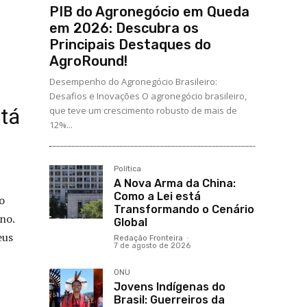
PIB do Agronegócio em Queda
em 2026: Descubra os
Principais Destaques do
AgroRound!
Desempenho do Agronegócio Brasileiro:
Desafios e Inovações O agronegócio brasileiro,
tá
que teve um crescimento robusto de mais de
12%...
Política
A Nova Arma da China:
Como a Lei está
o
Transformando o Cenário
no.
Global
eus
Redação Fronteira
-
7 de agosto de 2026
ONU
Jovens Indígenas do
Brasil: Guerreiros da