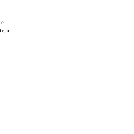
 é
e, a