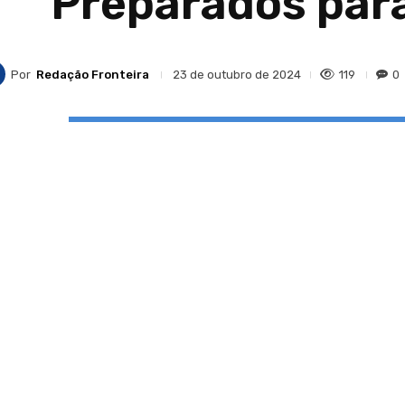
Preparados par
Por
Redação Fronteira
119
0
23 de outubro de 2024