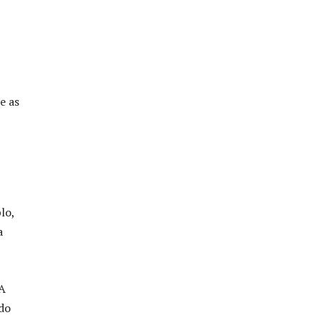
e as
lo,
a
 A
ndo