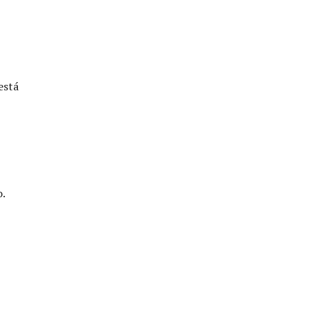
está
o.