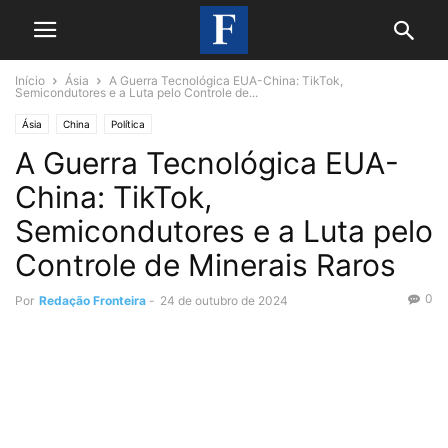
Início
Ásia
A Guerra Tecnológica EUA-China: TikTok,
Semicondutores e a Luta pelo Controle de...
Ásia
China
Política
A Guerra Tecnológica EUA-
China: TikTok,
Semicondutores e a Luta pelo
Controle de Minerais Raros
0
Por
Redação Fronteira
-
24 de outubro de 2024