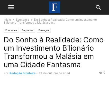
Início
Economia
Do Sonho à Realidade: Como um Investimento
Bilionário Transformou a Malásia em...
Economia
Empresas
Finanças
Do Sonho à Realidade: Como
um Investimento Bilionário
Transformou a Malásia em
uma Cidade Fantasma
0
Por
Redação Fronteira
-
24 de outubro de 2024