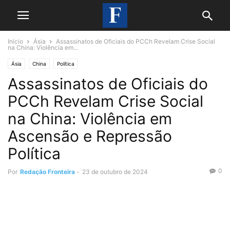
Início
Ásia
Assassinatos de Oficiais do PCCh Revelam Crise Social
na China: Violência em...
Ásia
China
Política
Assassinatos de Oficiais do
PCCh Revelam Crise Social
na China: Violência em
Ascensão e Repressão
Política
0
Por
Redação Fronteira
-
23 de outubro de 2024