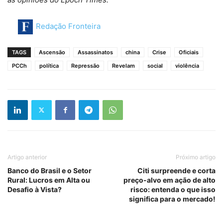
Redação Fronteira
TAGS
Ascensão
Assassinatos
china
Crise
Oficiais
PCCh
política
Repressão
Revelam
social
violência
Artigo anterior
Próximo artigo
Banco do Brasil e o Setor
Citi surpreende e corta
Rural: Lucros em Alta ou
preço-alvo em ação de alto
Desafio à Vista?
risco: entenda o que isso
significa para o mercado!