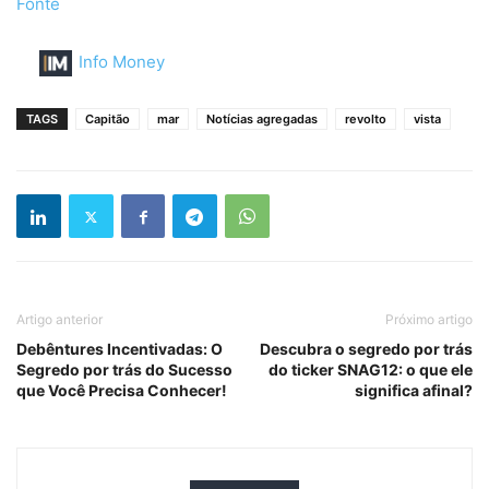
Fonte
Info Money
TAGS
Capitão
mar
Notícias agregadas
revolto
vista
Artigo anterior
Próximo artigo
Debêntures Incentivadas: O
Descubra o segredo por trás
Segredo por trás do Sucesso
do ticker SNAG12: o que ele
que Você Precisa Conhecer!
significa afinal?