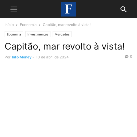
Início
Economia
Capitão, mar revolto à vista!
Economia
Investimentos
Mercados
Capitão, mar revolto à vista!
0
Por
Info Money
-
10 de abril de 2024