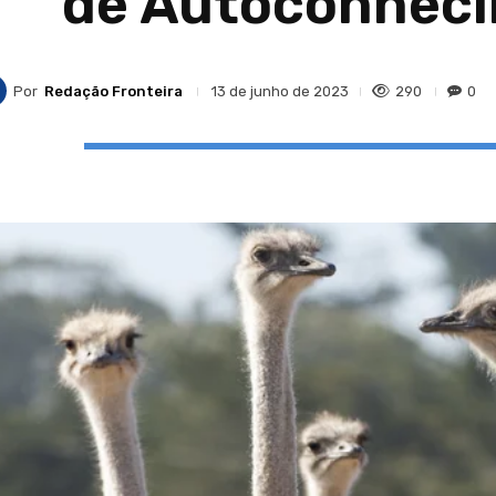
de Autoconheci
Por
Redação Fronteira
290
0
13 de junho de 2023