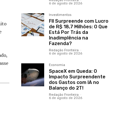
Redação Fronteira
-
6 de agosto de 2026
Investimentos
FII Surpreende com Lucro
mito
de R$ 18,7 Milhões: O Que
e
Está Por Trás da
Inadimplência na
Fazenda?
Redação Fronteira
-
6 de agosto de 2026
ado,
asse
Economia
SpaceX em Queda: O
Impacto Surpreendente
dos Gastos com IA no
Balanço do 2T!
Redação Fronteira
-
6 de agosto de 2026