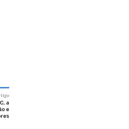
rtigo
C, a
ão e
ores