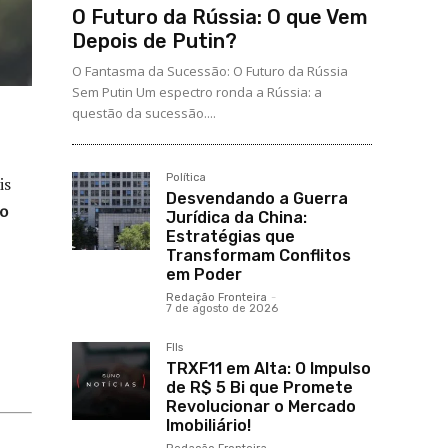
O Futuro da Rússia: O que Vem
Depois de Putin?
O Fantasma da Sucessão: O Futuro da Rússia
Sem Putin Um espectro ronda a Rússia: a
questão da sucessão....
Política
is
Desvendando a Guerra
io
Jurídica da China:
Estratégias que
Transformam Conflitos
em Poder
Redação Fronteira
-
7 de agosto de 2026
FIIs
TRXF11 em Alta: O Impulso
de R$ 5 Bi que Promete
Revolucionar o Mercado
Imobiliário!