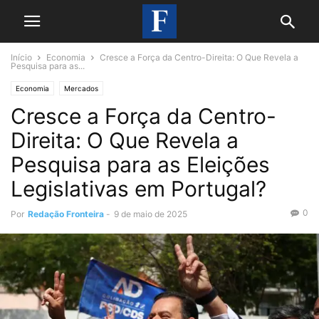
Início
Economia
Cresce a Força da Centro-Direita: O Que Revela a
Pesquisa para as...
Economia
Mercados
Cresce a Força da Centro-
Direita: O Que Revela a
Pesquisa para as Eleições
Legislativas em Portugal?
0
Por
Redação Fronteira
-
9 de maio de 2025