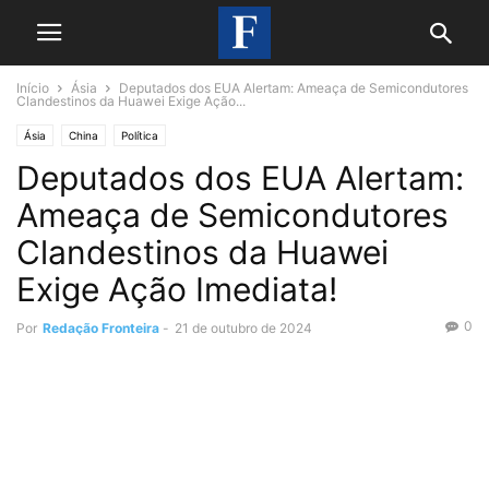
Início
Ásia
Deputados dos EUA Alertam: Ameaça de Semicondutores
Clandestinos da Huawei Exige Ação...
Ásia
China
Política
Deputados dos EUA Alertam:
Ameaça de Semicondutores
Clandestinos da Huawei
Exige Ação Imediata!
0
Por
Redação Fronteira
-
21 de outubro de 2024