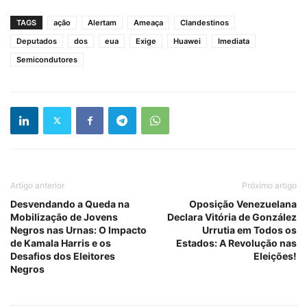
TAGS
ação
Alertam
Ameaça
Clandestinos
Deputados
dos
eua
Exige
Huawei
Imediata
Semicondutores
Artigo anterior
Próximo artigo
Desvendando a Queda na
Oposição Venezuelana
Mobilização de Jovens
Declara Vitória de González
Negros nas Urnas: O Impacto
Urrutia em Todos os
de Kamala Harris e os
Estados: A Revolução nas
Desafios dos Eleitores
Eleições!
Negros