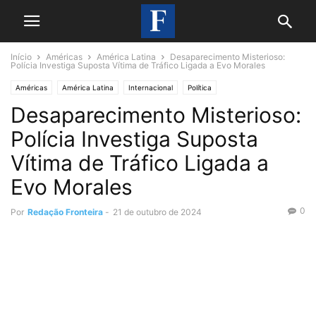
Início
Américas
América Latina
Desaparecimento Misterioso:
Polícia Investiga Suposta Vítima de Tráfico Ligada a Evo Morales
Américas
América Latina
Internacional
Política
Desaparecimento Misterioso:
Polícia Investiga Suposta
Vítima de Tráfico Ligada a
Evo Morales
0
Por
Redação Fronteira
-
21 de outubro de 2024