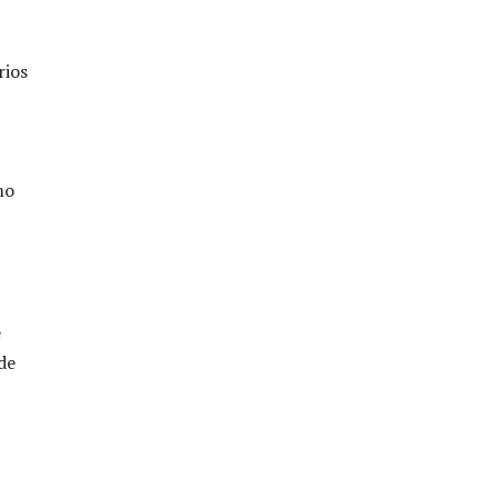
rios
mo
e
de