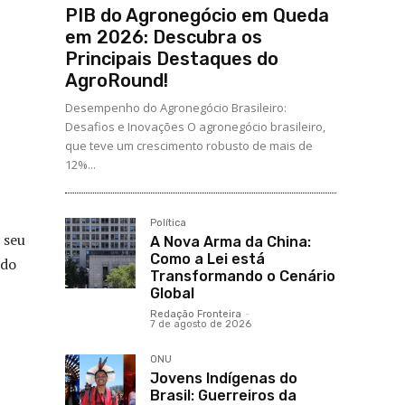
PIB do Agronegócio em Queda
em 2026: Descubra os
Principais Destaques do
AgroRound!
Desempenho do Agronegócio Brasileiro:
Desafios e Inovações O agronegócio brasileiro,
que teve um crescimento robusto de mais de
12%...
Política
, seu
A Nova Arma da China:
Como a Lei está
ado
Transformando o Cenário
Global
Redação Fronteira
-
7 de agosto de 2026
ONU
Jovens Indígenas do
Brasil: Guerreiros da