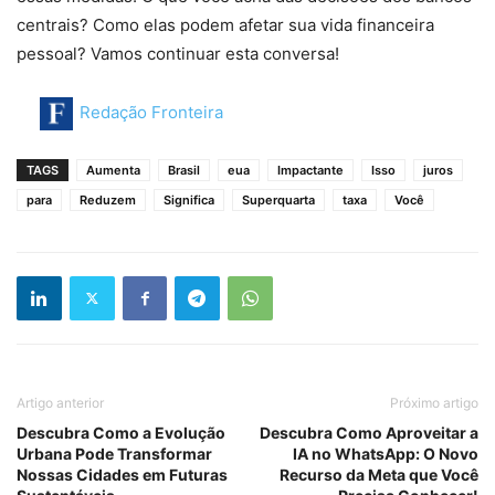
centrais? Como elas podem afetar sua vida financeira
pessoal? Vamos continuar esta conversa!
Redação Fronteira
TAGS
Aumenta
Brasil
eua
Impactante
Isso
juros
para
Reduzem
Significa
Superquarta
taxa
Você
Artigo anterior
Próximo artigo
Descubra Como a Evolução
Descubra Como Aproveitar a
Urbana Pode Transformar
IA no WhatsApp: O Novo
Nossas Cidades em Futuras
Recurso da Meta que Você