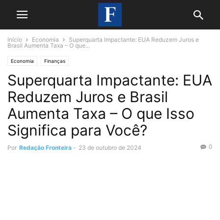
Início
Economia
Superquarta Impactante: EUA Reduzem Juros e
Brasil Aumenta Taxa – O que...
Economia
Finanças
Superquarta Impactante: EUA
Reduzem Juros e Brasil
Aumenta Taxa – O que Isso
Significa para Você?
0
Por
Redação Fronteira
-
23 de outubro de 2024