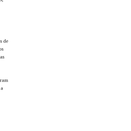
s de
os
as
aram
 a