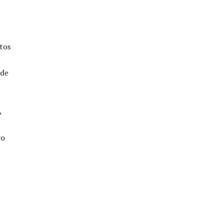
tos
sde
A
vo