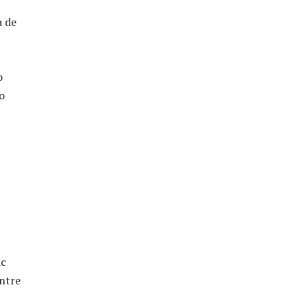
a de
o
o
dc
ntre