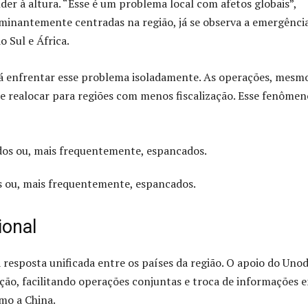
er à altura. “Esse é um problema local com afetos globais”,
minantemente centradas na região, já se observa a emergênci
 Sul e África.
á enfrentar esse problema isoladamente. As operações, mesm
 realocar para regiões com menos fiscalização. Esse fenômen
s ou, mais frequentemente, espancados.
ional
 resposta unificada entre os países da região. O apoio do Uno
o, facilitando operações conjuntas e troca de informações e
mo a China.