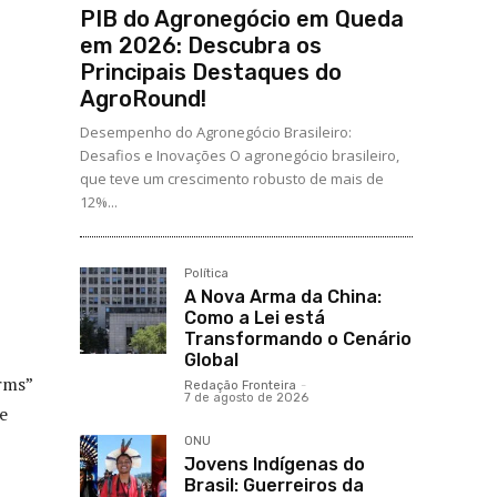
PIB do Agronegócio em Queda
em 2026: Descubra os
Principais Destaques do
AgroRound!
Desempenho do Agronegócio Brasileiro:
Desafios e Inovações O agronegócio brasileiro,
que teve um crescimento robusto de mais de
12%...
Política
A Nova Arma da China:
Como a Lei está
Transformando o Cenário
Global
rms”
Redação Fronteira
-
7 de agosto de 2026
e
ONU
Jovens Indígenas do
Brasil: Guerreiros da