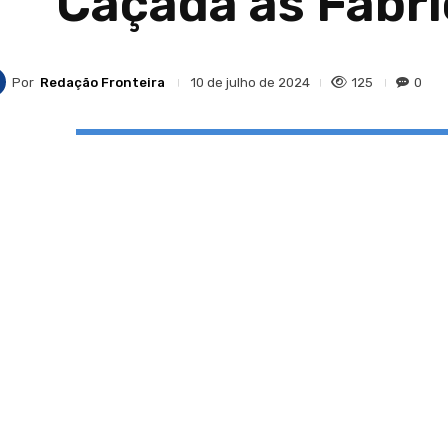
Caçada às Fábri
Por
Redação Fronteira
125
0
10 de julho de 2024