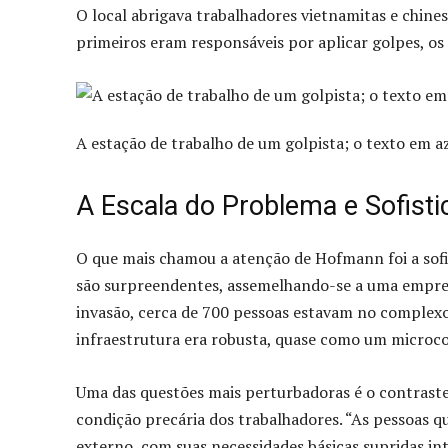
O local abrigava trabalhadores vietnamitas e chin
primeiros eram responsáveis por aplicar golpes, o
A estação de trabalho de um golpista; o texto em az
A Escala do Problema e Sofist
O que mais chamou a atenção de Hofmann foi a sofi
são surpreendentes, assemelhando-se a uma empre
invasão, cerca de 700 pessoas estavam no complexo
infraestrutura era robusta, quase como um microco
Uma das questões mais perturbadoras é o contraste 
condição precária dos trabalhadores. “As pessoas 
externo, com suas necessidades básicas supridas i