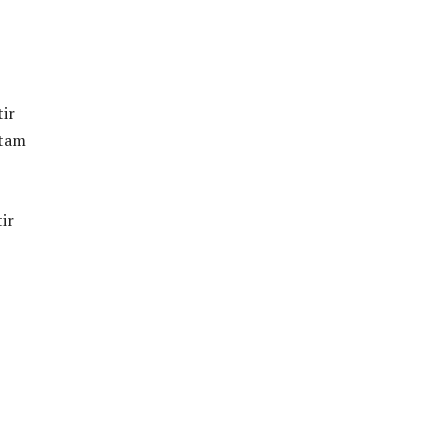
tir
ntam
ir