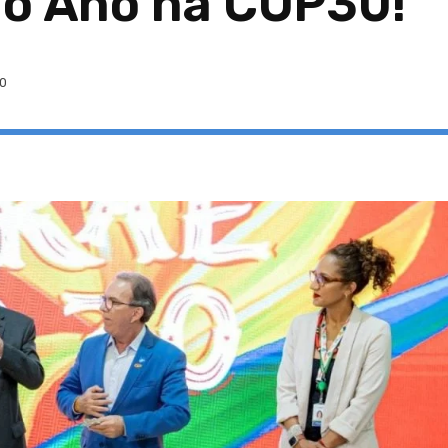
ao Ano na COP30!
0