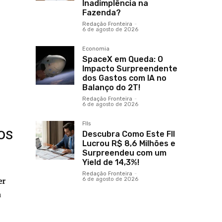
Inadimplência na
Fazenda?
Redação Fronteira
-
6 de agosto de 2026
Economia
SpaceX em Queda: O
Impacto Surpreendente
dos Gastos com IA no
Balanço do 2T!
Redação Fronteira
-
6 de agosto de 2026
FIIs
os
Descubra Como Este FII
Lucrou R$ 8,6 Milhões e
Surpreendeu com um
Yield de 14,3%!
Redação Fronteira
-
er
6 de agosto de 2026
a