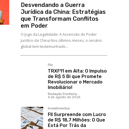
Desvendando a Guerra
Jurídica da China: Estratégias
que Transformam Conflitos
em Poder
O Jogo da Legalidade: A Ascensão do Poder
Jurídico da China Nos últimos meses, o cenário
global tem testemunhado...
FIIs
TRXF11 em Alta: O Impulso
de R$ 5 Bi que Promete
Revolucionar o Mercado
Imobiliário!
Redação Fronteira
-
6 de agosto de 2026
Investimentos
FII Surpreende com Lucro
de R$ 18,7 Milhões: O Que
Está Por Trás da