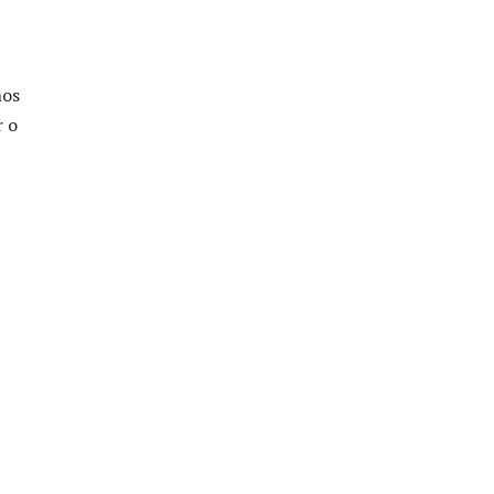
nos
r o